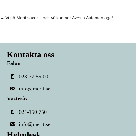
Posts
← Vi på Merit växer – och välkomnar Avesta Automontage!
navigation
Kontakta oss
Falun
023-77 55 00
info@merit.se
Västerås
021-150 750
info@merit.se
Helpdesk