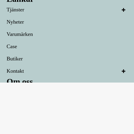
Tjänster
Nyheter
Varumärken
Case
Butiker
Kontakt
Om oss
Teknikspecialisten för dig som inte gillar att krångla
med teknik. Här får du helhetslösningar som ser till att
du kan fokusera på det som är viktigt för din
verksamhet.