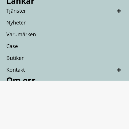
Länkar
Tjänster
Nyheter
Varumärken
Case
Butiker
Kontakt
Om oss
Teknikspecialisten för dig som inte gillar att
krångla med teknik. Här får du helhetslösningar
som ser till att du kan fokusera på det som är
viktigt för din verksamhet.