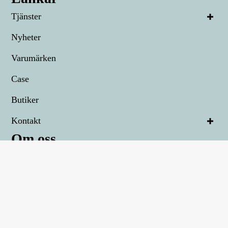
Tjänster
Nyheter
Varumärken
Case
Butiker
Kontakt
Om oss
Teknikspecialisten för dig som inte gillar att krångla
med teknik. Här får du helhetslösningar som ser till att
du kan fokusera på det som är viktigt för din
verksamhet.